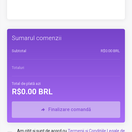
Sumarul comenzii
Subtotal
R$0.00 BRL
Totaluri
Total de plată azi
R$0.00 BRL
Finalizare comandă
Am citit și sunt de acord cu
Termenii și Condițiile Legale de