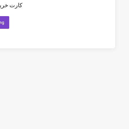
کارت خری
ing