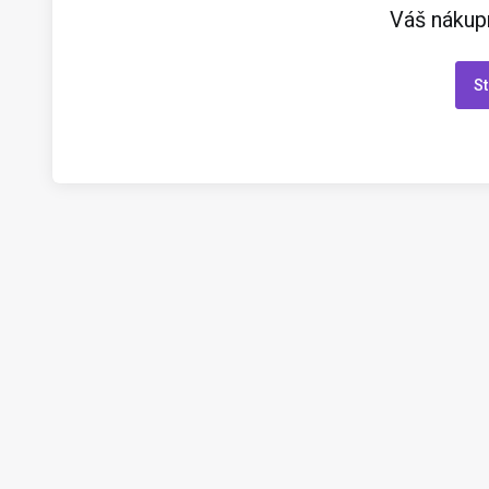
Váš nákupn
St