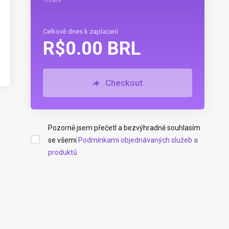
Celkově dnes k zaplacení
R$0.00 BRL
Checkout
Pozorně jsem přečetl a bezvýhradně souhlasím
se všemi
Podmínkami objednávaných služeb a
produktů