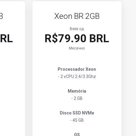
B
Xeon BR 2GB
Веќе од
BRL
R$79.90 BRL
Месечно
Processador Xeon
- 2 vCPU 2.4/3.3Ghz
Memória
- 2 GB
Disco SSD NVMe
- 45 GB
OS