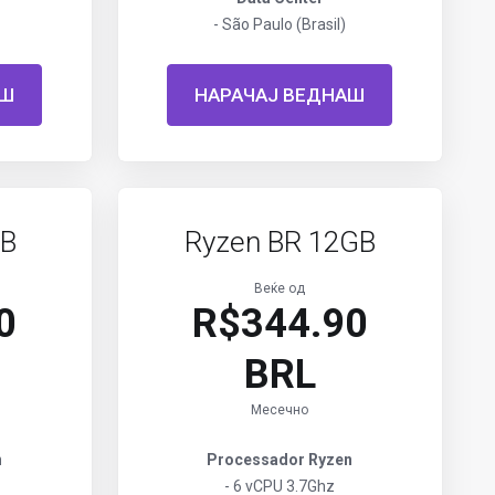
- São Paulo (Brasil)
АШ
НАРАЧАЈ ВЕДНАШ
GB
Ryzen BR 12GB
Веќе од
0
R$344.90
BRL
Месечно
n
Processador Ryzen
- 6 vCPU 3.7Ghz