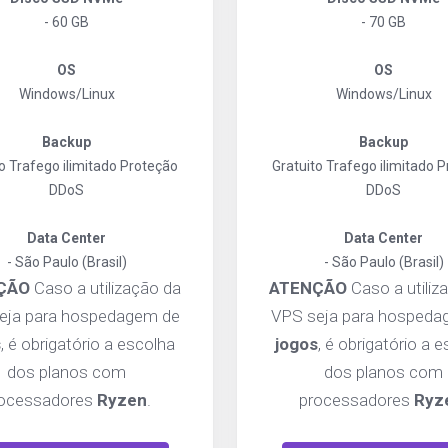
- 60 GB
- 70 GB
OS
OS
Windows/Linux
Windows/Linux
Backup
Backup
o
Trafego ilimitado
Proteção
Gratuito
Trafego ilimitado
P
DDoS
DDoS
Data Center
Data Center
- São Paulo (Brasil)
- São Paulo (Brasil)
ÇÃO
Caso a utilização da
ATENÇÃO
Caso a utiliz
eja para hospedagem de
VPS seja para hospeda
s
, é obrigatório a escolha
jogos
, é obrigatório a 
dos planos com
dos planos com
ocessadores
Ryzen
.
processadores
Ryz