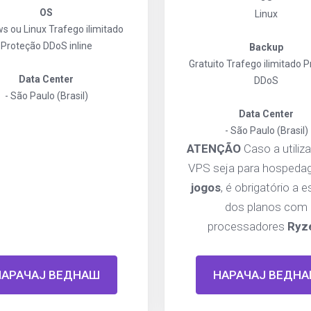
OS
Linux
s ou Linux
Trafego ilimitado
Proteção DDoS inline
Backup
Gratuito
Trafego ilimitado
P
Data Center
DDoS
- São Paulo (Brasil)
Data Center
- São Paulo (Brasil)
ATENÇÃO
Caso a utiliz
VPS seja para hospeda
jogos
, é obrigatório a 
dos planos com
processadores
Ryz
НАРАЧАЈ ВЕДНАШ
НАРАЧАЈ ВЕДН