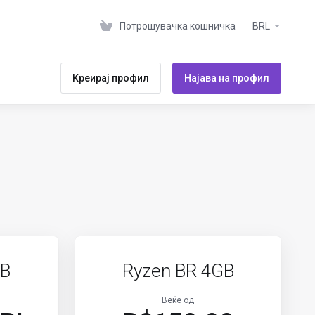
Потрошувачка кошничка
BRL
Креирај профил
Најава на профил
GB
Ryzen BR 4GB
Веќе од