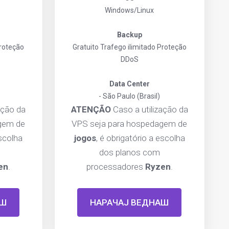
Windows/Linux
Backup
roteção
Gratuito
Trafego ilimitado
Proteção
DDoS
Data Center
- São Paulo (Brasil)
ação da
ATENÇÃO
Caso a utilização da
gem de
VPS seja para hospedagem de
escolha
jogos
, é obrigatório a escolha
dos planos com
en
.
processadores
Ryzen
.
АШ
НАРАЧАЈ ВЕДНАШ