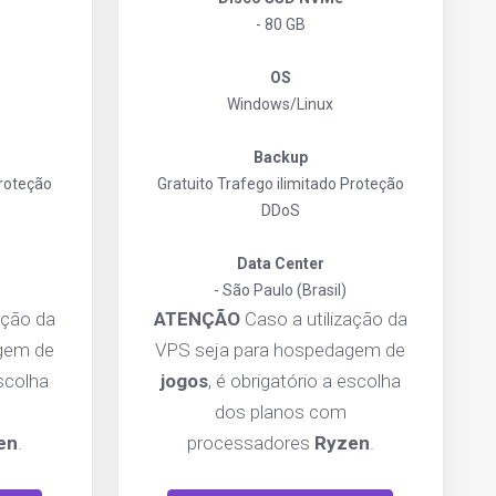
- 80 GB
OS
Windows/Linux
Backup
roteção
Gratuito
Trafego ilimitado
Proteção
DDoS
Data Center
- São Paulo (Brasil)
ação da
ATENÇÃO
Caso a utilização da
gem de
VPS seja para hospedagem de
escolha
jogos
, é obrigatório a escolha
dos planos com
en
.
processadores
Ryzen
.