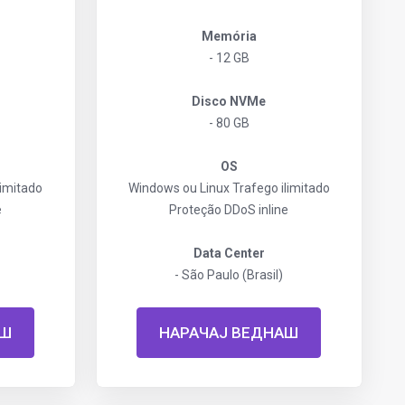
Memória
- 12 GB
Disco NVMe
- 80 GB
OS
limitado
Windows ou Linux
Trafego ilimitado
e
Proteção DDoS inline
Data Center
- São Paulo (Brasil)
АШ
НАРАЧАЈ ВЕДНАШ