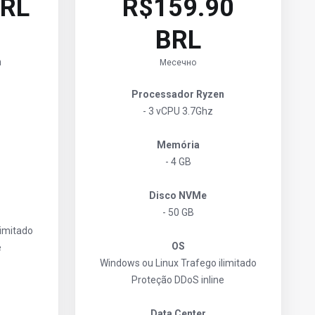
BRL
R$159.90
BRL
n
Месечно
Processador Ryzen
- 3 vCPU 3.7Ghz
Memória
- 4 GB
Disco NVMe
- 50 GB
limitado
OS
e
Windows ou Linux
Trafego ilimitado
Proteção DDoS inline
Data Center