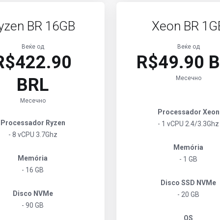
yzen BR 16GB
Xeon BR 1G
Веќе од
Веќе од
R$422.90
R$49.90 
BRL
Месечно
Месечно
Processador Xeon
Processador Ryzen
- 1 vCPU 2.4/3.3Ghz
- 8 vCPU 3.7Ghz
Memória
Memória
- 1 GB
- 16 GB
Disco SSD NVMe
Disco NVMe
- 20 GB
- 90 GB
OS