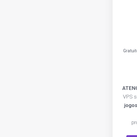
Gratuit
ATEN
VPS s
jogo
pr