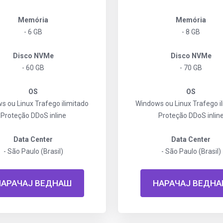
Memória
Memória
- 6 GB
- 8 GB
Disco NVMe
Disco NVMe
- 60 GB
- 70 GB
OS
OS
s ou Linux
Trafego ilimitado
Windows ou Linux
Trafego i
Proteção DDoS inline
Proteção DDoS inlin
Data Center
Data Center
- São Paulo (Brasil)
- São Paulo (Brasil)
НАРАЧАЈ ВЕДНАШ
НАРАЧАЈ ВЕДН