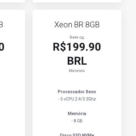
B
Xeon BR 8GB
Веќе од
0
R$199.90
BRL
Месечно
Processador Xeon
- 5 vCPU 2.4/3.3Ghz
Memória
- 8 GB
Disco SSD NVMe