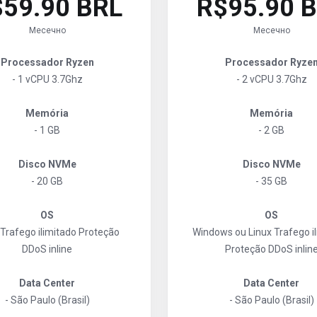
59.90 BRL
R$95.90 
Месечно
Месечно
Processador Ryzen
Processador Ryze
- 1 vCPU 3.7Ghz
- 2 vCPU 3.7Ghz
Memória
Memória
- 1 GB
- 2 GB
Disco NVMe
Disco NVMe
- 20 GB
- 35 GB
OS
OS
Trafego ilimitado
Proteção
Windows ou Linux
Trafego i
DDoS inline
Proteção DDoS inlin
Data Center
Data Center
- São Paulo (Brasil)
- São Paulo (Brasil)