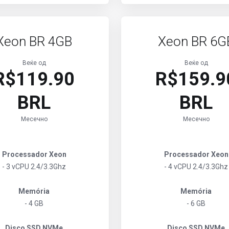
Xeon BR 4GB
Xeon BR 6G
Веќе од
Веќе од
R$119.90
R$159.9
BRL
BRL
Месечно
Месечно
Processador Xeon
Processador Xeon
- 3 vCPU 2.4/3.3Ghz
- 4 vCPU 2.4/3.3Ghz
Memória
Memória
- 4 GB
- 6 GB
Disco SSD NVMe
Disco SSD NVMe