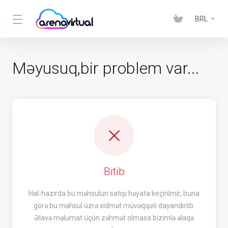
BRL
Məyusuq,bir problem var...
Bitib
Hal-hazırda bu məhsulun satışı həyata keçirilmir, buna
görə bu məhsul üzrə xidmət müvəqqəti dayandırlıb.
Əlavə məlumat üçün zəhmət olmasa bizimlə əlaqə